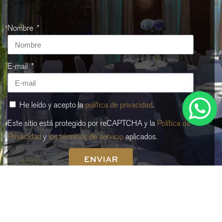
Nombre
E-mail
He leído y acepto la
política de privacidad
.
Este sitio está protegido por reCAPTCHA y la
Política de
Privacidad
y
los términos de servicio
aplicados.
ENVIAR
Cuándo
Promoción
Cuándo
Promoción
Gestiona tu reserva
Quién
Quién
Habitación 1
Habitación 1